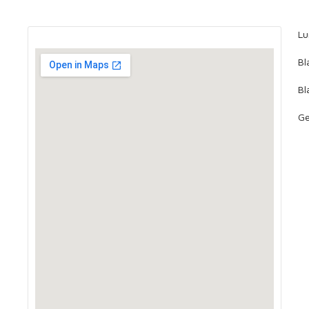
Lu
Bl
Bl
Ge