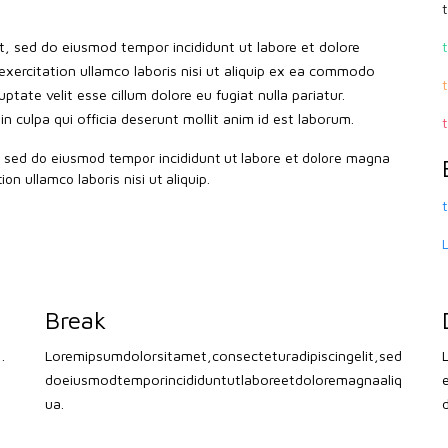
it, sed do eiusmod tempor incididunt ut labore et dolore
xercitation ullamco laboris nisi ut aliquip ex ea commodo
ptate velit esse cillum dolore eu fugiat nulla pariatur.
n culpa qui officia deserunt mollit anim id est laborum.
t, sed do eiusmod tempor incididunt ut labore et dolore magna
on ullamco laboris nisi ut aliquip.
Break
 tempor incididunt ut labore et dolore magna aliqua.
Loremipsumdolorsitamet,consecteturadipiscingelit,sed
doeiusmodtemporincididuntutlaboreetdoloremagnaaliq
ua.