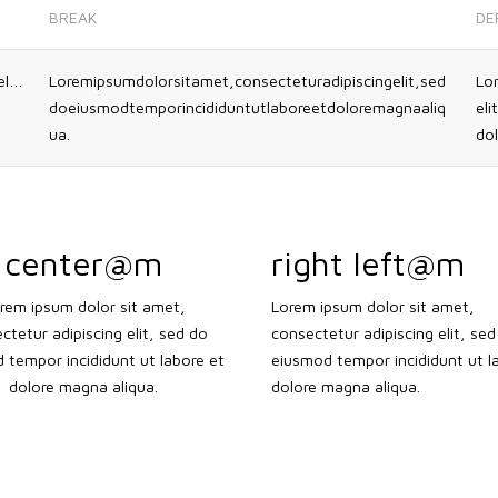
BREAK
DE
Lorem ipsum dolor sit amet, consectetur adipiscing elit, sed do eiusmod tempor incididunt ut labore et dolore magna aliqua.
Loremipsumdolorsitamet,consecteturadipiscingelit,sed
Lor
doeiusmodtemporincididuntutlaboreetdoloremagnaaliq
eli
ua.
do
center@m
right left@m
rem ipsum dolor sit amet,
Lorem ipsum dolor sit amet,
ctetur adipiscing elit, sed do
consectetur adipiscing elit, sed
 tempor incididunt ut labore et
eiusmod tempor incididunt ut l
dolore magna aliqua.
dolore magna aliqua.