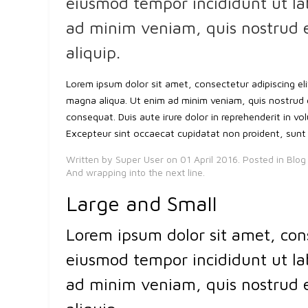
eiusmod tempor incididunt ut la
ad minim veniam, quis nostrud ex
aliquip.
Lorem ipsum dolor sit amet, consectetur adipiscing el
magna aliqua. Ut enim ad minim veniam, quis nostrud e
consequat. Duis aute irure dolor in reprehenderit in volu
Excepteur sint occaecat cupidatat non proident, sunt i
Written by
Super User
on
01 April 2016
. Posted in
Blog
And wrapping into the next line.
Large and Small
Lorem ipsum dolor sit amet, cons
eiusmod tempor incididunt ut la
ad minim veniam, quis nostrud ex