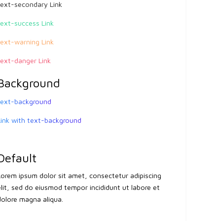
text-secondary
Link
text-success
Link
text-warning
Link
text-danger
Link
Background
text-background
Link with text-background
Default
Lorem ipsum dolor sit amet, consectetur adipiscing
elit, sed do eiusmod tempor incididunt ut labore et
dolore magna aliqua.