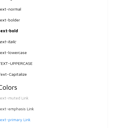
text-normal
text-bolder
text-bold
text-italic
text-lowercase
TEXT-UPPERCASE
Text-Capitalize
Colors
text-muted
Link
text-emphasis
Link
text-primary
Link