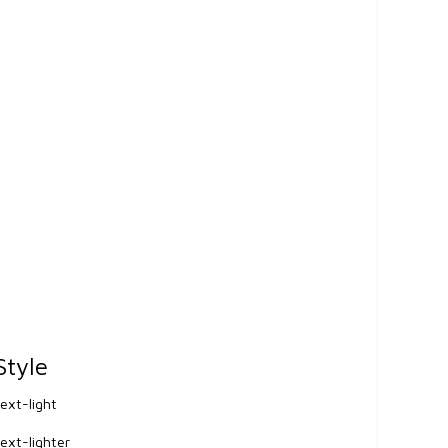
Style
text-light
text-lighter